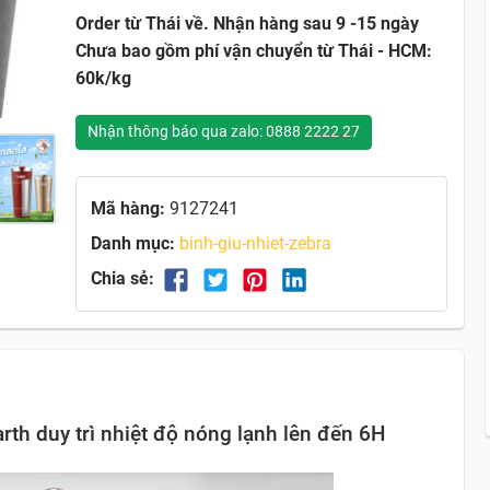
Order từ Thái về. Nhận hàng sau 9 -15 ngày
Chưa bao gồm phí vận chuyển từ Thái - HCM:
60k/kg
Nhận thông báo qua zalo: 0888 2222 27
Mã hàng:
9127241
Danh mục:
binh-giu-nhiet-zebra
Chia sẻ:
rth duy trì nhiệt độ nóng lạnh lên đến 6H