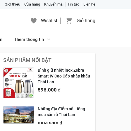
Giới thiệu
Cửa hàng
Khuyến mãi
Tin tức
Liên hệ
Wishlist
Giỏ hàng
ăn
Thêm thông tin
SẢN PHẨM NỔI BẬT
Bình giữ nhiệt inox Zebra
Smart IV Cao Cấp nhập khẩu
Thái Lan
596.000
₫
Những địa điểm nổi tiếng
mua sắm ở Thái Lan
mua sắm
₫