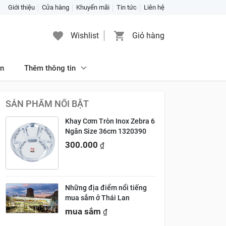
Giới thiệu
Cửa hàng
Khuyến mãi
Tin tức
Liên hệ
Wishlist
Giỏ hàng
ăn
Thêm thông tin
SẢN PHẨM NỔI BẬT
Khay Cơm Tròn Inox Zebra 6
Ngăn Size 36cm 1320390
300.000
₫
Những địa điểm nổi tiếng
mua sắm ở Thái Lan
mua sắm
₫