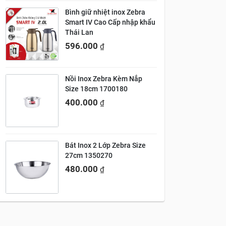
Bình giữ nhiệt inox Zebra
Smart IV Cao Cấp nhập khẩu
Thái Lan
596.000
₫
Nồi Inox Zebra Kèm Nắp
Size 18cm 1700180
400.000
₫
Bát Inox 2 Lớp Zebra Size
27cm 1350270
480.000
₫