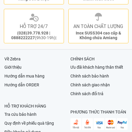
HỖ TRỢ 24/7
AN TOÀN CHẤT LƯỢNG
(028)39.778.928
|
Inox SUSS304 cao cấp &
0888222227
(9h30-19h)|
Không chứa Amiang
Về Zebra
CHÍNH SÁCH
Giới thiệu
Ưu đãi khách hàng thân thiết
Hướng dẫn mua hàng
Chính sách bảo hành
Hướng dẫn ORDER
Chính sách giao nhận
Chính sách đổi trả
HỖ TRỢ KHÁCH HÀNG
PHƯƠNG THỨC THANH TOÁN
Tra cứu bảo hành
Quy định về phiếu quà tặng
Điều khoản sử dụng