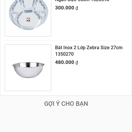
300.000
₫
Bát Inox 2 Lớp Zebra Size 27cm
1350270
480.000
₫
GỢI Ý CHO BẠN